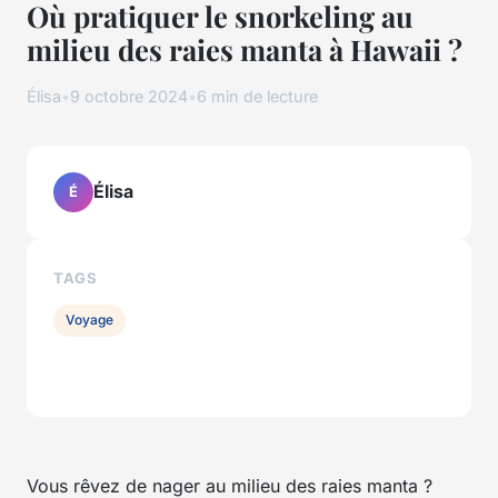
Où pratiquer le snorkeling au
milieu des raies manta à Hawaii ?
Élisa
•
9 octobre 2024
•
6 min de lecture
Élisa
É
TAGS
Voyage
Vous rêvez de nager au milieu des raies manta ?