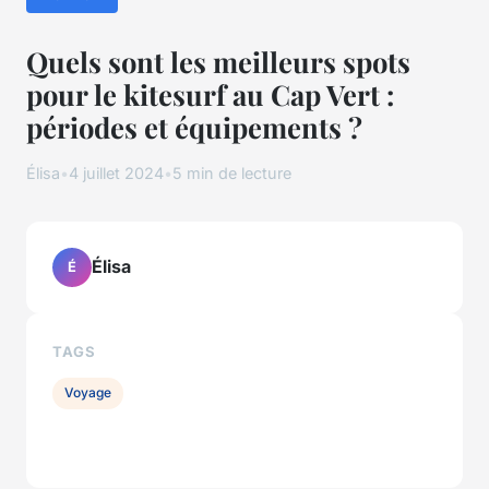
Quels sont les meilleurs spots
pour le kitesurf au Cap Vert :
périodes et équipements ?
Élisa
•
4 juillet 2024
•
5 min de lecture
Élisa
É
TAGS
Voyage