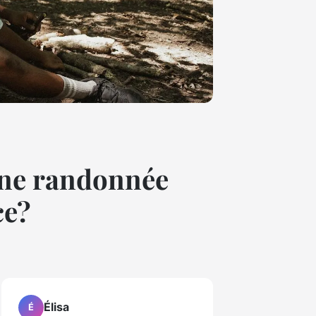
 une randonnée
ce?
Élisa
É