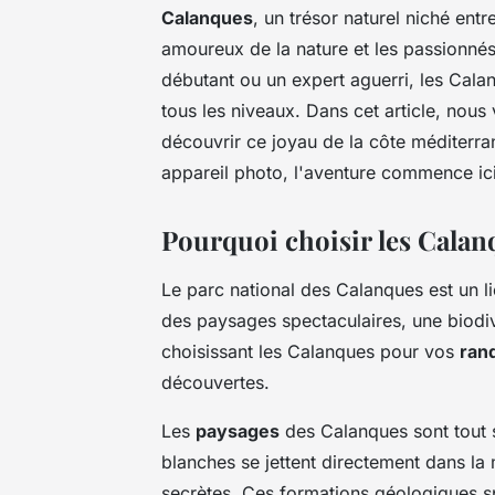
Calanques
, un trésor naturel niché entr
amoureux de la nature et les passionné
débutant ou un expert aguerri, les Calan
tous les niveaux. Dans cet article, nous
découvrir ce joyau de la côte méditerr
appareil photo, l'aventure commence ici
Pourquoi choisir les Cala
Le parc national des Calanques est un l
des paysages spectaculaires, une biodive
choisissant les Calanques pour vos
ran
découvertes.
Les
paysages
des Calanques sont tout s
blanches se jettent directement dans la
secrètes. Ces formations géologiques sp