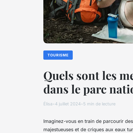
TOURISME
Quels sont les m
dans le parc nat
Élisa
•
4 juillet 2024
•
5 min de lecture
Imaginez-vous en train de parcourir des
majestueuses et de criques aux eaux tu