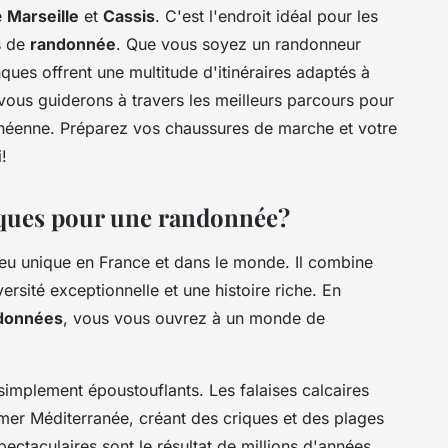
e
Marseille
et
Cassis
. C'est l'endroit idéal pour les
s de
randonnée
. Que vous soyez un randonneur
ques offrent une multitude d'itinéraires adaptés à
 vous guiderons à travers les meilleurs parcours pour
anéenne. Préparez vos chaussures de marche et votre
!
nques pour une randonnée?
ieu unique en France et dans le monde. Il combine
rsité exceptionnelle et une histoire riche. En
données
, vous vous ouvrez à un monde de
implement époustouflants. Les falaises calcaires
 mer Méditerranée, créant des criques et des plages
ectaculaires sont le résultat de millions d'années