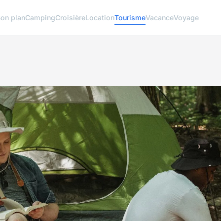
on plan
Camping
Croisière
Location
Tourisme
Vacance
Voyage