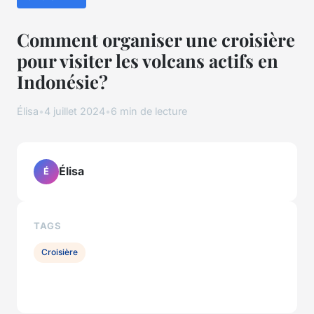
Comment organiser une croisière
pour visiter les volcans actifs en
Indonésie?
Élisa
•
4 juillet 2024
•
6 min de lecture
Élisa
É
TAGS
Croisière