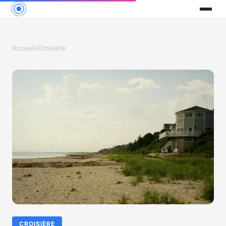
Accueil
›
Croisière
CROISIÈRE